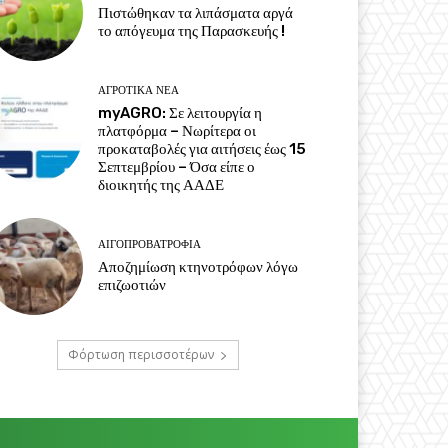
Πιστώθηκαν τα λιπάσματα αργά
το απόγευμα της Παρασκευής !
ΑΓΡΟΤΙΚΆ ΝΈΑ
myAGRO: Σε λειτουργία η
πλατφόρμα – Νωρίτερα οι
προκαταβολές για αιτήσεις έως 15
Σεπτεμβρίου – Όσα είπε ο
διοικητής της ΑΑΔΕ
ΑΙΓΟΠΡΟΒΑΤΡΟΦΊΑ
Αποζημίωση κτηνοτρόφων λόγω
επιζωοτιών
Φόρτωση περισσοτέρων