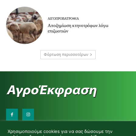
ΑΙΓΟΠΡΟΒΑΤΡΟΦΊΑ
Αποζημίωση κτηνοτρόφων λόγω
επιζωοτιών
Φόρτωση περισσοτέρων
Επικοινωνήστε μαζί μας:
Χρησιμοποιούμε cookies για να σας δώσουμε την
d.makas@yahoo.gr