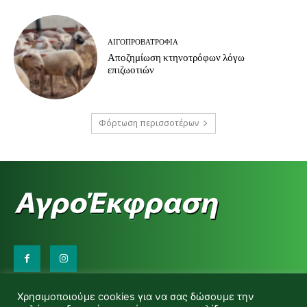
ΑΙΓΟΠΡΟΒΑΤΡΟΦΊΑ
Αποζημίωση κτηνοτρόφων λόγω
επιζωοτιών
Φόρτωση περισσοτέρων
Επικοινωνήστε μαζί μας:
Χρησιμοποιούμε cookies για να σας δώσουμε την
d.makas@yahoo.gr