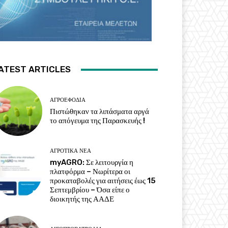
ATEST ARTICLES
ΑΓΡΟΕΦΌΔΙΑ
Πιστώθηκαν τα λιπάσματα αργά
το απόγευμα της Παρασκευής !
ΑΓΡΟΤΙΚΆ ΝΈΑ
myAGRO: Σε λειτουργία η
πλατφόρμα – Νωρίτερα οι
προκαταβολές για αιτήσεις έως 15
Σεπτεμβρίου – Όσα είπε ο
διοικητής της ΑΑΔΕ