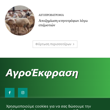
ΑΙΓΟΠΡΟΒΑΤΡΟΦΊΑ
Αποζημίωση κτηνοτρόφων λόγω
επιζωοτιών
Φόρτωση περισσοτέρων
Επικοινωνήστε μαζί μας:
Χρησιμοποιούμε cookies για να σας δώσουμε την
d.makas@yahoo.gr