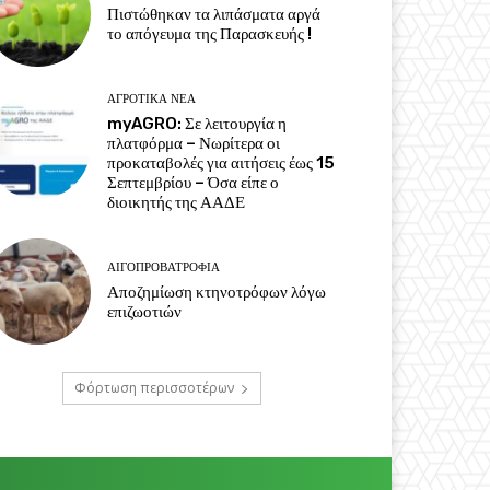
Πιστώθηκαν τα λιπάσματα αργά
το απόγευμα της Παρασκευής !
ΑΓΡΟΤΙΚΆ ΝΈΑ
myAGRO: Σε λειτουργία η
πλατφόρμα – Νωρίτερα οι
προκαταβολές για αιτήσεις έως 15
Σεπτεμβρίου – Όσα είπε ο
διοικητής της ΑΑΔΕ
ΑΙΓΟΠΡΟΒΑΤΡΟΦΊΑ
Αποζημίωση κτηνοτρόφων λόγω
επιζωοτιών
Φόρτωση περισσοτέρων