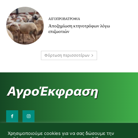
ΑΙΓΟΠΡΟΒΑΤΡΟΦΊΑ
Αποζημίωση κτηνοτρόφων λόγω
επιζωοτιών
Φόρτωση περισσοτέρων
Επικοινωνήστε μαζί μας:
Χρησιμοποιούμε cookies για να σας δώσουμε την
d.makas@yahoo.gr