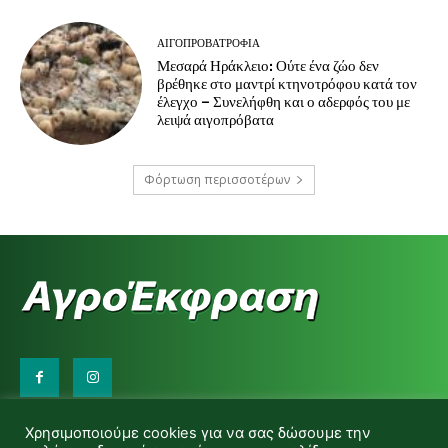
ΑΙΓΟΠΡΟΒΑΤΡΟΦΊΑ
Μεσαρά Ηράκλειο: Ούτε ένα ζώο δεν
βρέθηκε στο μαντρί κτηνοτρόφου κατά τον
έλεγχο – Συνελήφθη και ο αδερφός του με
λειψά αιγοπρόβατα
Φόρτωση περισσοτέρων
Επικοινωνήστε μαζί μας:
Χρησιμοποιούμε cookies για να σας δώσουμε την
d.makas@yahoo.gr