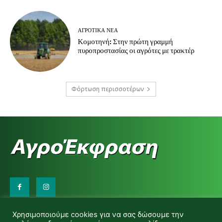
ΑΓΡΟΤΙΚΆ ΝΈΑ
Κομοτηνή: Στην πρώτη γραμμή
πυροπροστασίας οι αγρότες με τρακτέρ
Φόρτωση περισσοτέρων
Επικοινωνήστε μαζί μας:
Χρησιμοποιούμε cookies για να σας δώσουμε την
d.makas@yahoo.gr