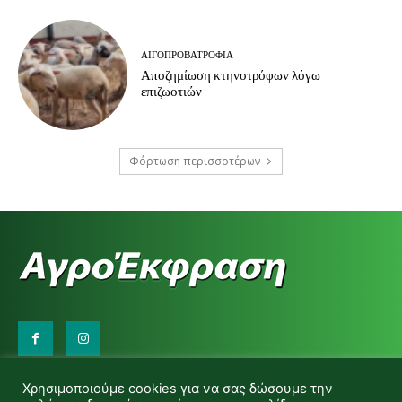
ΑΙΓΟΠΡΟΒΑΤΡΟΦΊΑ
Αποζημίωση κτηνοτρόφων λόγω
επιζωοτιών
Φόρτωση περισσοτέρων
Επικοινωνήστε μαζί μας:
Χρησιμοποιούμε cookies για να σας δώσουμε την
d.makas@yahoo.gr