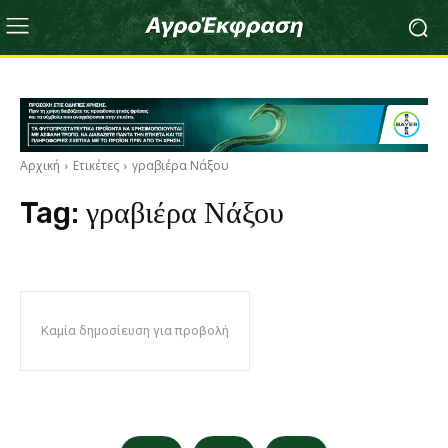
Αρχική
Ετικέτες
γραβιέρα Νάξου
Tag:
γραβιέρα Νάξου
Καμία δημοσίευση για προβολή