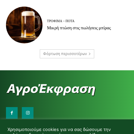
ΤΡΌΦΙΜΑ - ΠΟΤΆ
Μικρή πτώση στις πωλήσεις μπίρας
Φόρτωση περισσοτέρων
Επικοινωνήστε μαζί μας:
Χρησιμοποιούμε cookies για να σας δώσουμε την
d.makas@yahoo.gr