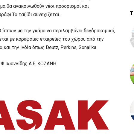
μα θα ανακοινωθούν νέοι προορισμοί και
Τ
ράφι.Το ταξίδι συνεχίζεται…
0 ίππων µε την γκάµα να περιλαµβάνει δενδροκοµικά,
ζεται με κορυφαίες εταιρείες του χώρου από την
 και την Ινδία όπως Deutz, Perkins, Sonalika.
 Φ Ιωαννίδης Α.Ε. ΚΟΖΑΝΗ