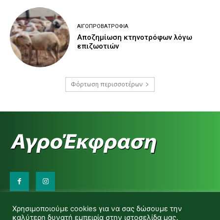
ΑΙΓΟΠΡΟΒΑΤΡΟΦΊΑ
Αποζημίωση κτηνοτρόφων λόγω
επιζωοτιών
Φόρτωση περισσοτέρων
Επικοινωνήστε μαζί μας:
Χρησιμοποιούμε cookies για να σας δώσουμε την
d.makas@yahoo.gr
καλύτερη δυνατή εμπειρία στην ιστοσελίδα μας.
info@agrofitro.gr