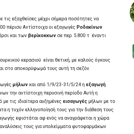
ε τις εξαχθείσες μέχρι σήμερα ποσότητες να
.300 πέρισυ Αντίστοιχα οι εξαγωγές
Ροδακίνων
πέρσι και των
βερίκοκκων
σε περ. 5.800 τ έναντι
ουρκικού κερασιού είναι θετική, με καλούς όγκους
ναι στο αποκορύφωμά τους αυτή τη σεζόν.
αγωγές
μήλων
και από 1/9/23-31/5/24 η
εξαγωγή
νων την αντίστοιχη περυσινή περίοδο Αυτή η
 με τις ιδιαίτερα αυξημένες
εισαγωγές
μήλων με το
ατα η τυχόν ελληνοποίησή τους για την διάθεση τους
αγωγής εφιστάται αφ ενός να αναγράφεται η χώρα
ό αναλύσεις τους για υπολείμματα φυτοφαρμάκων