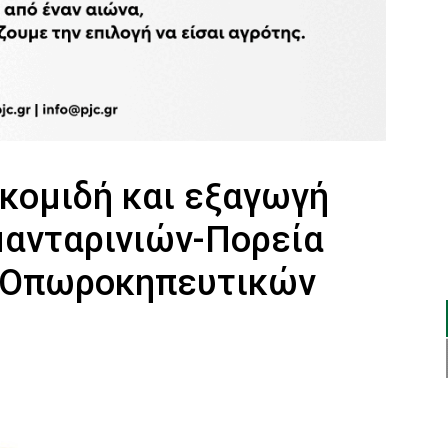
γκομιδή και εξαγωγή
μανταρινιών-Πορεία
 Οπωροκηπευτικών