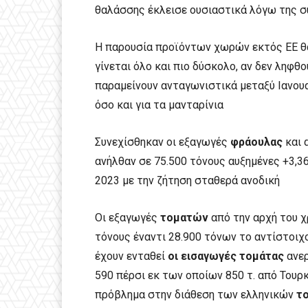
θαλάσσης έκλεισε ουσιαστικά λόγω της σ
Η παρουσία προϊόντων χωρών εκτός ΕΕ θα 
γίνεται όλο και πιο δύσκολο, αν δεν ληφθο
παραμείνουν ανταγωνιστικά μεταξύ Ιανουα
όσο και για τα μανταρίνια
Συνεχίσθηκαν οι εξαγωγές
φράουλας
και 
ανήλθαν σε 75.500 τόνους αυξημένες +3,3
2023 με την ζήτηση σταθερά ανοδική
Οι εξαγωγές
τοματών
από την αρχή του χ
τόνους έναντι 28.900 τόνων το αντίστοιχο
έχουν ενταθεί
οι εισαγωγές τομάτας
ανερ
590 πέρσι εκ των οποίων 850 τ. από Τουρ
πρόβλημα στην διάθεση των ελληνικών
το