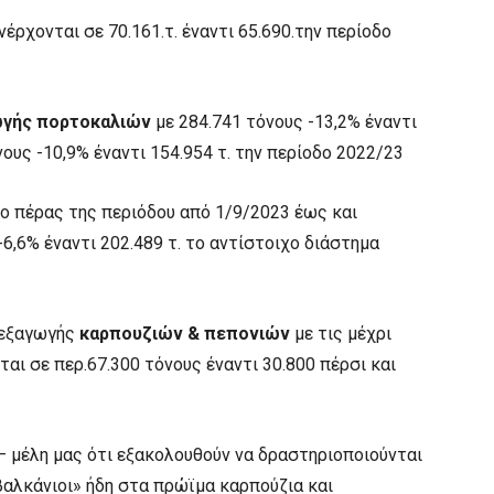
έρχονται σε 70.161.τ. έναντι 65.690.την περίοδο
γής πορτοκαλιών
με 284.741 τόνους -13,2% έναντι
ους -10,9% έναντι 154.954 τ. την περίοδο 2022/23
ο πέρας της περιόδου από 1/9/2023 έως και
6,6% έναντι 202.489 τ. το αντίστοιχο διάστημα
ή εξαγωγής
καρπουζιών & πεπονιών
με τις μέχρι
αι σε περ.67.300 τόνους έναντι 30.800 πέρσι και
 μέλη μας ότι εξακολουθούν να δραστηριοποιούνται
βαλκάνιοι» ήδη στα πρώϊμα καρπούζια και