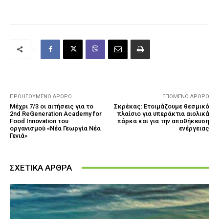
ΠΡΟΗΓΟΎΜΕΝΟ ΆΡΘΡΟ
ΕΠΌΜΕΝΟ ΆΡΘΡΟ
Μέχρι 7/3 οι αιτήσεις για το
Σκρέκας: Ετοιμάζουμε θεσμικό
2nd ReGeneration Academy for
πλαίσιο για υπεράκτια αιολικά
Food Innovation του
πάρκα και για την αποθήκευση
οργανισμού «Νέα Γεωργία Νέα
ενέργειας
Γενιά»
ΣΧΕΤΙΚΑ ΑΡΘΡΑ