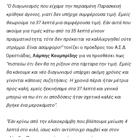
“
Ο
διαγωνισμός
που
είχαμε
την
περασμένη
Παρασκευή
κρίθηκε
άγονος
,
γιατί
δεν
υπήρχε
συμφέρουσα
τιμή
.
Εμείς
θεωρούμε
τα
37
λεπτά
μια
συμφέρουσα
τιμή
.
Εάν
αυτά
που
ακούμε
για
τιμές
κάτω
από
τα
35
λεπτά
γίνουν
πραγματικότητα
,
τότε
δεν
πρόκειται
να
καλλιεργηθεί
ούτε
στρέμμα
.
Είναι
ασύμφορο
!
”
τονίζει ο πρόεδρος του Α.Σ.Δ.
Ορεστιάδας,
Λάμπης
Κουμπρίδης
για να προσθέσει πως
“
πιστεύω
ότι
δεν
θα
τη
ρίξουν
στα
τάρταρα
την
τιμή
.
Εμείς
θα
κάνουμε
και
νέο
διαγωνισμό
υπάρχει
ακόμη
χρόνος
και
γίνονται
κάποιες
συζητήσεις
.
Η
χρονιά
πέρσι
ήταν
μέτρια
προς
καλή
,
εμείς
ξεκινήσαμε
στα
37
λεπτά
και
γενικά
μπορώ
να
πω
ότι
οι
αποδόσεις
ήταν
σχετικά
καλές
και
βγήκε
ένα
μεροκάματο”
.
“
Εάν
κρίνω
από
την
ελαιοκράμβη
που
βλέπουμε
μείωση
4
λεπτά
στο
κιλό
,
ίσως
κάτι
αντίστοιχο
συμβεί
και
στον