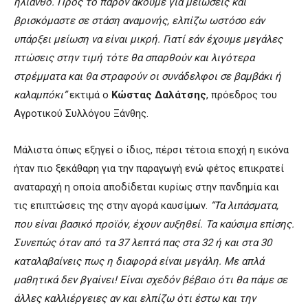
ηλίανθο
.
Προς
το
παρόν
ακούμε
για
μειώσεις
και
βρισκόμαστε
σε
στάση
αναμονής
,
ελπίζω
ωστόσο
εάν
υπάρξει
μείωση
να
είναι
μικρή
.
Γιατί
εάν
έχουμε
μεγάλες
πτώσεις
στην
τιμή
τότε
θα
σπαρθούν
και
λιγότερα
στρέμματα
και
θα
στραφούν
οι
συνάδελφοι
σε
βαμβάκι
ή
καλαμπόκι”
εκτιμά ο
Κώστας
Δαλάτσης
, πρόεδρος του
Αγροτικού Συλλόγου Ξάνθης.
Μάλιστα όπως εξηγεί ο ίδιος, πέρσι τέτοια εποχή η εικόνα
ήταν πιο ξεκάθαρη για την παραγωγή ενώ φέτος επικρατεί
αναταραχή η οποία αποδίδεται κυρίως στην πανδημία και
τις επιπτώσεις της στην αγορά καυσίμων.
“
Τα
λιπάσματα
,
που
είναι
βασικό
προϊόν
,
έχουν
αυξηθεί
.
Τα
καύσιμα
επίσης
.
Συνεπώς
όταν
από
τα
37
λεπτά
πας
στα
32
ή
και
στα
30
καταλαβαίνεις
πως
η
διαφορά
είναι
μεγάλη
.
Με
απλά
μαθητικά
δεν
βγαίνει
!
Είναι
σχεδόν
βέβαιο
ότι
θα
πάμε
σε
άλλες
καλλιέργειες
αν
και
ελπίζω
ότι
έστω
και
την