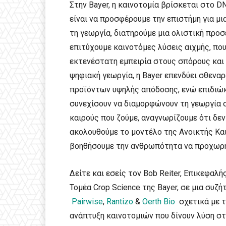
Στην Bayer, η καινοτομία βρίσκεται στο 
είναι να προσφέρουμε την επιστήμη για μ
τη γεωργία, διατηρούμε μια ολιστική προσ
επιτύχουμε καινοτόμες λύσεις αιχμής, π
εκτενέστατη εμπειρία στους σπόρους και 
ψηφιακή γεωργία, η Bayer επενδύει σθεν
προϊόντων υψηλής απόδοσης, ενώ επιδιώκ
συνεχίσουν να διαμορφώνουν τη γεωργία 
καιρούς που ζούμε, αναγνωρίζουμε ότι δεν
ακολουθούμε το μοντέλο της Ανοικτής Καιν
βοηθήσουμε την ανθρωπότητα να προχωρή
Δείτε και εσείς τον Bob Reiter, Επικεφαλ
Τομέα Crop Science της Bayer, σε μια συζ
Pairwise
,
Rantizo
&
Oerth Bio
σχετικά με τ
ανάπτυξη καινοτομιών που δίνουν λύση σ