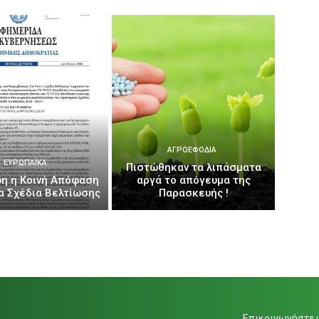
ΑΓΡΟΕΦΌΔΙΑ
ΕΥΡΩΠΑΪΚΆ
Πιστώθηκαν τα λιπάσματα
η η Κοινή Απόφαση
αργά το απόγευμα της
έα Σχέδια Βελτίωσης
Παρασκευής !
Επικοινωνήστε μ